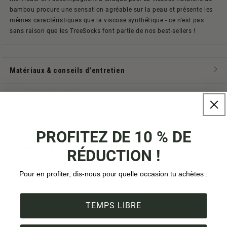
bambou procure une sensation agréable sur la peau et présente les
mêmes caractéristiques que la viscose synthétique - ce n'est pas
sans raison que les TreeSocks font partie de nos best-sellers !
Matériaux & conseils d'entretien
Producteur & origine
Certificat d'arbre
PROFITEZ DE 10 % DE
Expédition & paiement
RÉDUCTION !
Pour en profiter, dis-nous pour quelle occasion tu achètes :
Tous les points forts en un coup d'œil :
TEMPS LIBRE
1 produit = 1 arbre