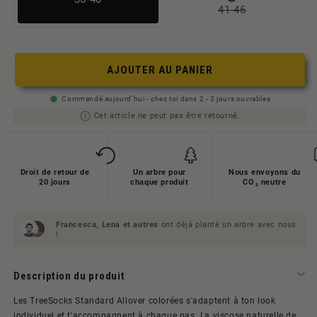
41-46
Variante
ausverkauft
ausverkauft
oder
oder
nicht
AJOUTER AU PANIER
nicht
verfügbar
verfügbar
Commandé aujourd'hui - chez toi dans 2 - 3 jours ouvrables
Cet article ne peut pas être retourné.
Droit de retour de
Un arbre pour
Nous envoyons du
20 jours
chaque produit
CO₂ neutre
Francesca, Lena et
autres
ont déjà planté un arbre avec nous
!
Description du produit
Les TreeSocks Standard Allover colorées s'adaptent à ton look
individuel et t'accompagnent à chaque pas. La viscose naturelle de