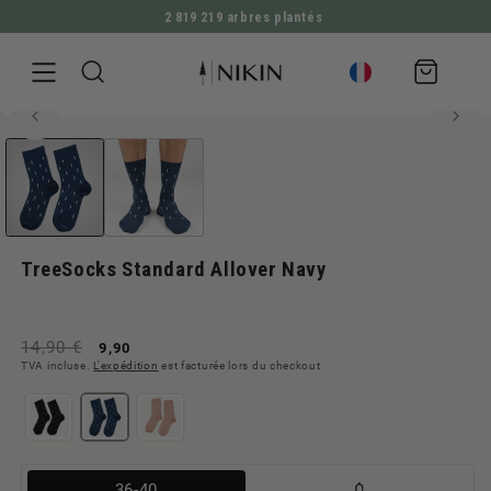
2 819 219 arbres plantés
ALLER DIRECTEMENT AU CONTENU
Panier
d'achat
80% bambou-viscose
Ouvrir
ALLER À L'INFORMATION SUR LE PRODUIT
le
média
1
en
modal
TreeSocks Standard Allover Navy
Prix
Prix
14,90 €
9,90
TVA incluse.
L'expédition
est facturée lors du checkout
normal
de
vente
Variante
36-40