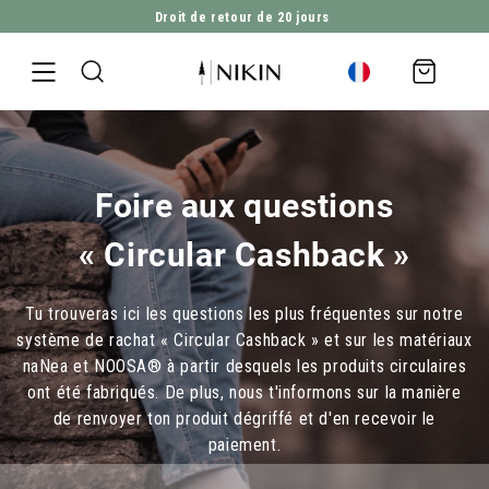
Droit de retour de 20 jours
ALLER DIRECTEMENT AU CONTENU
Panier
d'achat
Foire aux questions
« Circular Cashback »
Tu trouveras ici les questions les plus fréquentes sur notre
système de rachat « Circular Cashback » et sur les matériaux
naNea et NOOSA® à partir desquels les produits circulaires
ont été fabriqués. De plus, nous t'informons sur la manière
de renvoyer ton produit dégriffé et d'en recevoir le
paiement.