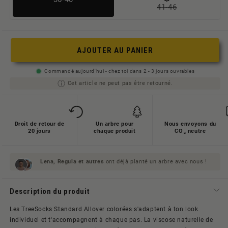
41-46
Variante
ausverkauft
ausverkauft
oder
oder
nicht
AJOUTER AU PANIER
nicht
verfügbar
verfügbar
Commandé aujourd'hui - chez toi dans 2 - 3 jours ouvrables
Cet article ne peut pas être retourné.
Droit de retour de
Un arbre pour
Nous envoyons du
20 jours
chaque produit
CO₂ neutre
Lena, Regula et
autres
ont déjà planté un arbre avec nous !
Description du produit
Les TreeSocks Standard Allover colorées s'adaptent à ton look
individuel et t'accompagnent à chaque pas. La viscose naturelle de