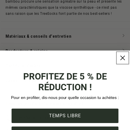
bambou procure une sensation agréable sur la peau et présente les
mêmes caractéristiques que la viscose synthétique - ce n'est pas
sans raison que les TreeSocks font partie de nos best-sellers !
Matériaux & conseils d'entretien
Producteur & origine
Certificat d'arbre
PROFITEZ DE 5 % DE
Expédition & paiement
RÉDUCTION !
Pour en profiter, dis-nous pour quelle occasion tu achètes :
Tous les points forts en un coup d'œil :
TEMPS LIBRE
1 produit = 1 arbre