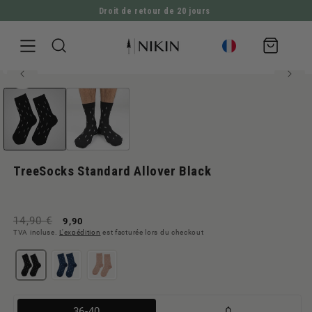
Droit de retour de 20 jours
ALLER DIRECTEMENT AU CONTENU
Panier
d'achat
80% bambou-viscose
Ouvrir
ALLER À L'INFORMATION SUR LE PRODUIT
le
média
1
en
modal
TreeSocks Standard Allover Black
Prix
Prix
14,90 €
9,90
TVA incluse.
L'expédition
est facturée lors du checkout
normal
de
vente
Variante
36-40