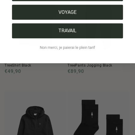
VOYAGE
TRAVAIL
Non merci, je paierai le plein tarif
TreeShirt Black
TreePants Jogging Black
Prix
€49,90
Prix
€89,90
normal
normal