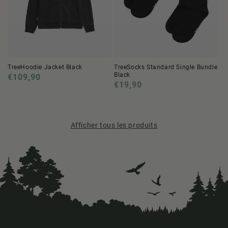
TreeHoodie Jacket Black
TreeSocks Standard Single Bundle
Black
Prix
€109,90
Prix
€19,90
normal
normal
Afficher tous les produits