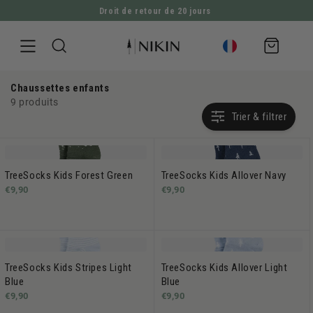
Droit de retour de 20 jours
ALLER DIRECTEMENT AU CONTENU
Panier
d'achat
Chaussettes enfants
9 produits
Trier & filtrer
TreeSocks Kids Forest Green
TreeSocks Kids Allover Navy
€9,90
€9,90
TreeSocks Kids Stripes Light
TreeSocks Kids Allover Light
Blue
Blue
€9,90
€9,90