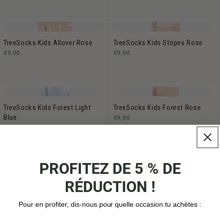
TreeSocks Kids Allover Rose
TreeSocks Kids Stripes Rose
€9,90
€9,90
TreeSocks Kids Forest Light
TreeSocks Kids Forest Rose
Blue
€9,90
€9,90
PROFITEZ DE 5 % DE
RÉDUCTION !
TreeSocks Kids Allover Indigo
€9,90
Pour en profiter, dis-nous pour quelle occasion tu achètes :