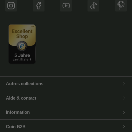
Instagram
Facebook
YouTube
TikTok
Pinte
Autres collections
Aide & contact
Information
Coin B2B