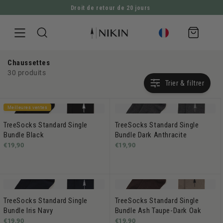
Droit de retour de 20 jours
ALLER DIRECTEMENT AU CONTENU
Panier
d'achat
Chaussettes
30 produits
Trier & filtrer
Meilleures ventes
TreeSocks Standard Single
TreeSocks Standard Single
Bundle Black
Bundle Dark Anthracite
€19,90
€19,90
TreeSocks Standard Single
TreeSocks Standard Single
Bundle Iris Navy
Bundle Ash Taupe-Dark Oak
€19,90
€19,90