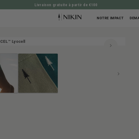
Livraison gratuite à partir de €100
ALLER DIRECTEMENT AU CONTENU
NOTRE IMPACT
DEMA
CEL™ Lyocell
ATION SUR LE PRODUIT