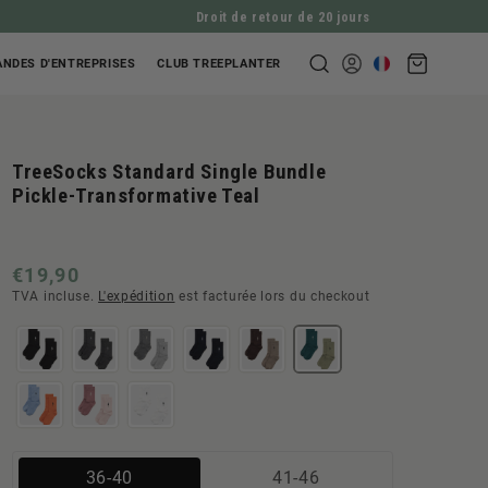
Droit de retour de 20 jours
Panier
NDES D'ENTREPRISES
CLUB TREEPLANTER
Se
d'achat
connecter
TreeSocks Standard Single Bundle
Pickle-Transformative Teal
Prix
€19,90
TVA incluse.
L'expédition
est facturée lors du checkout
normal
Variante
Variante
36-40
41-46