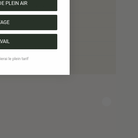
DE PLEIN AIR
TENCEL™ Lyocell
Élasthanne
YAGE
Conçu en Suisse
VAIL
Fabriqué en Europe
erai le plein tarif
1 produit = 1 arbre