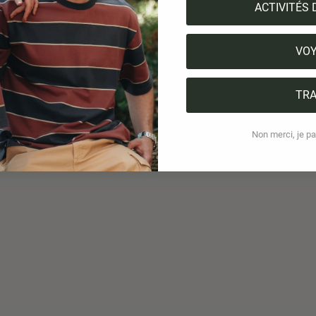
ACTIVITÉS 
VO
TRA
Non merci, je pai