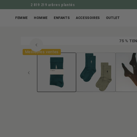
2 819 219 arbres plantés
FEMME
HOMME
ENFANTS
ACCESSOIRES
OUTLET
75 % TEN
Ouvrir
ALLER À L'INFORM
le
Meilleures ventes
média
1
en
modal