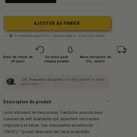
ausverkauft
ausverkauft
oder
oder
nicht
nicht
AJOUTER AU PANIER
verfügbar
verfügbar
Commandé aujourd'hui - chez toi dans 2 - 3 jours ouvrables
Droit de retour de
Un arbre pour
Nous envoyons du
20 jours
chaque produit
CO₂ neutre
Jill, Francesca et
autres
ont déjà planté un arbre
avec nous !
Description du produit
Le lot standard de deux paires TreeSocks associe deux
nuances de vert éclatantes qui apportent une touche
originale à ta tenue. Ces chaussettes durables en
TENCEL™ Lyocell séduisent par leurs propriétés