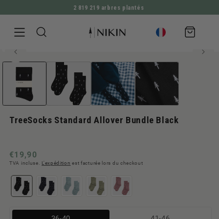
2 819 219 arbres plantés
ALLER DIRECTEMENT AU CONTENU
Panier
d'achat
75 % TENCEL™ Lyocell
Ouvrir
ALLER À L'INFORMATION SUR LE PRODUIT
le
média
1
en
modal
TreeSocks Standard Allover Bundle Black
Prix
€19,90
TVA incluse.
L'expédition
est facturée lors du checkout
normal
Variante
Variante
36-40
41-46