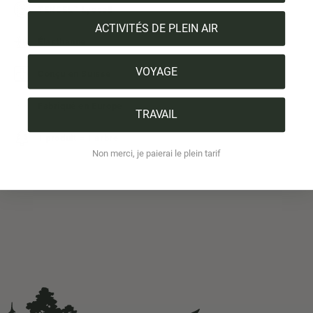
TENCEL™ Lyocell
ACTIVITÉS DE PLEIN AIR
Élasthanne
VOYAGE
Conçu en Suisse
Fabriqué en Europe
TRAVAIL
1 produit = 1 arbre
Non merci, je paierai le plein tarif