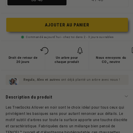
ausverkauft
ausverkauft
oder
oder
nicht
nicht
AJOUTER AU PANIER
verfügbar
verfügbar
Commandé aujourd'hui - chez toi dans 2 - 3 jours ouvrables
Droit de retour de
Un arbre pour
Nous envoyons du
20 jours
chaque produit
CO₂ neutre
Regula, Alex et
autres
ont déjà planté un arbre avec nous !
Description du produit
Les TreeSocks Allover en noir sont le choix idéal pour tous ceux qui
privilégient les basiques sans pour autant renoncer aux détails. Le
motif subtil d'arbres sur toute la surface apporte une touche discrète
et caractéristique. Fabriquées dans un mélange bien pensé de
TENCEL™ Lyocell et d'élasthanne biodégradable, ces chaussettes