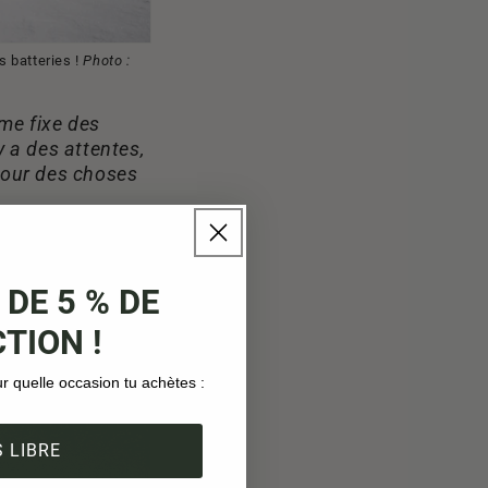
s batteries !
Photo :
me fixe des
y a des attentes,
 pour des choses
nne et m'en
 DE 5 % DE
TION !
ur quelle occasion tu achètes :
 LIBRE