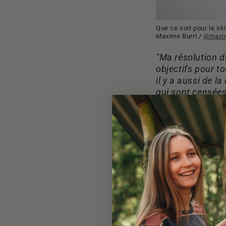
Que ce soit pour le sk
Maxime Burri /
@maxim
"Ma résolution du
objectifs pour to
il y a aussi de l
qui sont censée
- Miha -
"J'aimerais capt
réjouir".
- Samira -