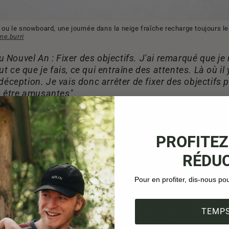
i ou le snowboard, une journée dans la neige fraîche recharge toujours le
e.burri
 Nouvel An : Fixer des objectifs.
J'ai remarqué que je 
ut ce que je fais, ce qui entraîne des attentes. Là où il 
a déception. Je vais donc arrêter de fixer des objectifs
s être amusantes"
urer plus souvent les bons moments de la vie quotidie
PROFITEZ
RÉDUC
Pour en profiter, dis-nous po
TEMPS