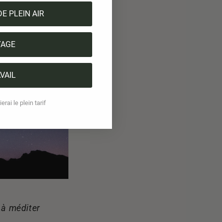
DE PLEIN AIR
YAGE
VAIL
erai le plein tarif
 à méditer