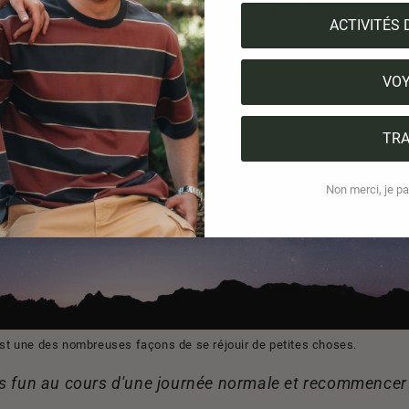
ACTIVITÉS 
VO
TRA
Non merci, je pai
 est une des nombreuses façons de se réjouir de petites choses.
us fun au cours d'une journée normale et recommencer