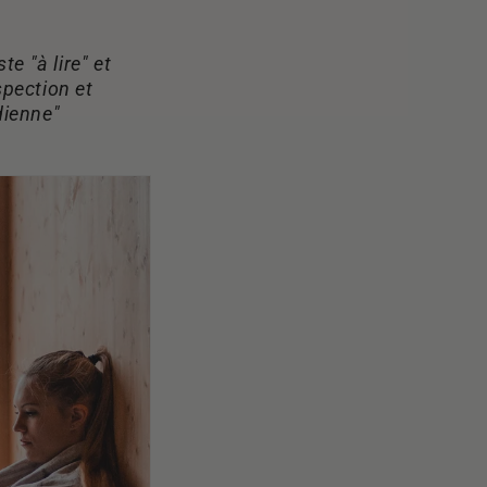
e "à lire" et
spection et
dienne"