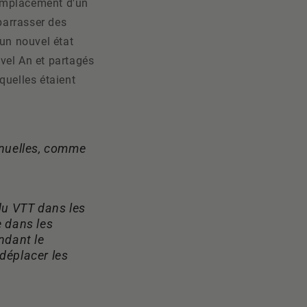
remplacement d'un
ébarrasser des
 un nouvel état
vel An et partagés
uelles étaient
nnuelles, comme
du VTT dans les
e dans les
ndant le
 déplacer les