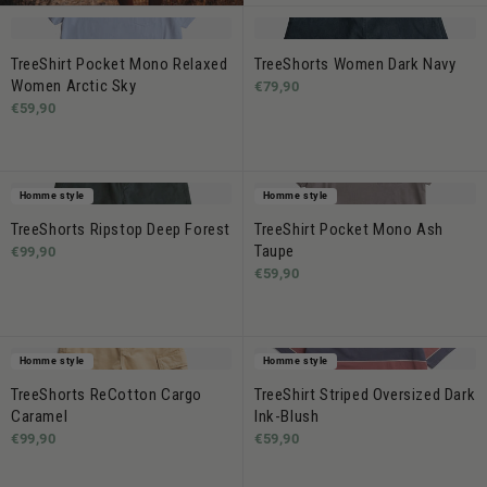
TreeShirt Pocket Mono Relaxed
TreeShorts Women Dark Navy
Women Arctic Sky
€79,90
€59,90
Homme style
Homme style
TreeShorts Ripstop Deep Forest
TreeShirt Pocket Mono Ash
Taupe
€99,90
€59,90
Homme style
Homme style
TreeShorts ReCotton Cargo
TreeShirt Striped Oversized Dark
Caramel
Ink-Blush
€99,90
€59,90