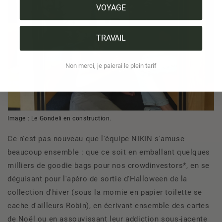
VOYAGE
TRAVAIL
Non merci, je paierai le plein tarif
Image : Le Gondeli en construction.
Ce n'est pas nouveau que l'équipe NIKIN s'amuse
beaucoup ensemble : que ce soit en emballant quelques
milliers de goodie bags pour nos crowdinvestors*, en se
déguisant pour l'apéro de sortie d'Halloween de la
collection d'hiver (sous la momie en papier toilette se
cache d'ailleurs Robin), en écrivant ensemble des cartes
de Noël ou en assouvissant leur addiction sous-jacente