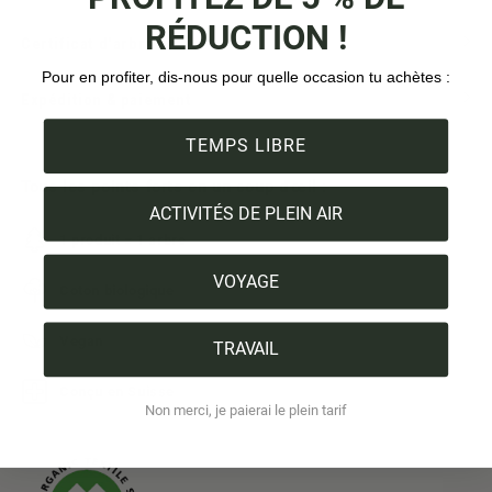
RÉDUCTION !
Certificat d'arbre
Pour en profiter, dis-nous pour quelle occasion tu achètes :
Expédition & paiement
TEMPS LIBRE
Tous les points forts en un coup d'œil :
ACTIVITÉS DE PLEIN AIR
1 produit = 1 arbre
VOYAGE
Coton biologique
Vegan
TRAVAIL
Conçu en Suisse
Non merci, je paierai le plein tarif