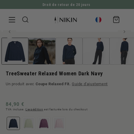
Droit de retour de 20 jours
ALLER DIRECTEMENT AU CONTENU
Panier
Coupe légèrement plus grande. En cas de doute, choisis une taille
d'achat
inférieure
Ouvrir
ALLER À L'INFORMATION SUR LE PRODUIT
le
média
1
en
modal
TreeSweater Relaxed Women Dark Navy
Un produit avec
Coupe Relaxed Fit.
Guide d'ajustement
Prix
84,90 €
TVA incluse.
L'expédition
est facturée lors du checkout
normal