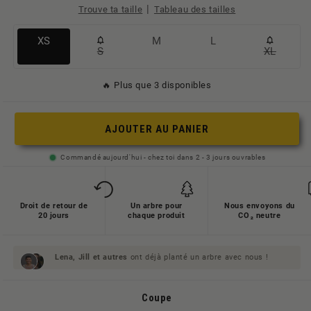
|
Trouve ta taille
Tableau des tailles
Variante
Variante
Variante
XS
M
L
S
XL
Variante
Variant
ausverkauft
ausverkauft
ausverkauft
ausverkauft
ausverk
oder
oder
oder
🔥 Plus que 3 disponibles
oder
oder
nicht
nicht
nicht
nicht
nicht
verfügbar
verfügbar
verfügbar
AJOUTER AU PANIER
verfügbar
verfügba
Commandé aujourd'hui - chez toi dans 2 - 3 jours ouvrables
Droit de retour de
Un arbre pour
Nous envoyons du
20 jours
chaque produit
CO₂ neutre
Lena, Jill et
autres
ont déjà planté un arbre avec nous !
Coupe