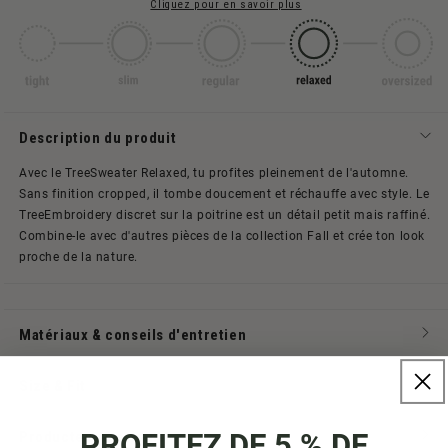
Cliquez pour en savoir plus
Description du produit
Avec le TreeSweater Relaxed, tu profites pleinement de l'automne.
Sans finition cropped, il tombe doucement et réchauffe avec style. Le
TreeEmbroidery discret sur la poitrine est un détail petit mais raffiné.
Combine-le avec d'autres pièces de la collection Fall et crée ton look
proche de la nature.
Matériaux & conseils d'entretien
Size & Fit
PROFITEZ DE 5 % DE
Producteur & origine