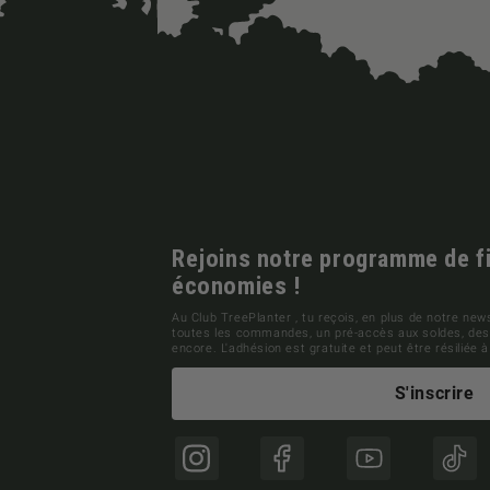
Rejoins notre programme de fid
économies !
Au Club TreePlanter , tu reçois, en plus de notre news
toutes les commandes, un pré-accès aux soldes, des 
encore. L'adhésion est gratuite et peut être résiliée
S'inscrire
Instagram
Facebook
YouTube
TikT