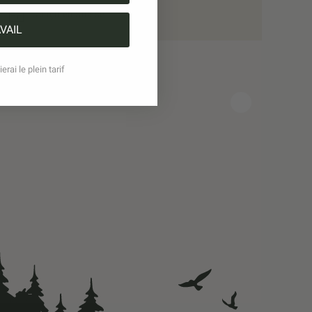
Conçu en Suisse
VAIL
erai le plein tarif