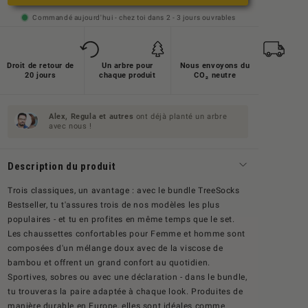
verfügbar
Commandé aujourd'hui - chez toi dans 2 - 3 jours ouvrables
Droit de retour de
Un arbre pour
Nous envoyons du
20 jours
chaque produit
CO₂ neutre
Alex, Regula et
autres
ont déjà planté un arbre
avec nous !
Description du produit
Trois classiques, un avantage : avec le bundle TreeSocks
Bestseller, tu t'assures trois de nos modèles les plus
populaires - et tu en profites en même temps que le set.
Les chaussettes confortables pour Femme et homme sont
composées d'un mélange doux avec de la viscose de
bambou et offrent un grand confort au quotidien.
Sportives, sobres ou avec une déclaration - dans le bundle,
tu trouveras la paire adaptée à chaque look. Produites de
manière durable en Europe, elles sont idéales comme