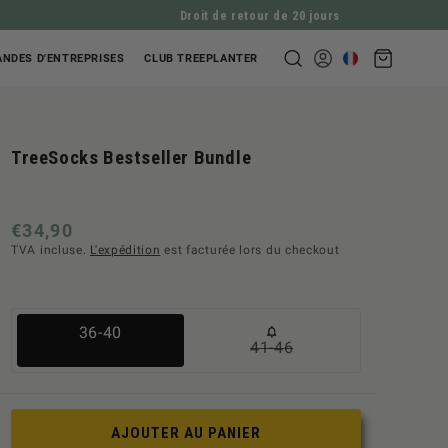
Droit de retour de 20 jours
Panier
NDES D'ENTREPRISES
CLUB TREEPLANTER
Se
d'achat
connecter
TreeSocks Bestseller Bundle
Prix
€34,90
TVA incluse.
L'expédition
est facturée lors du checkout
normal
Variante
36-40
41-46
Variante
ausverkauft
ausverkauft
oder
oder
nicht
AJOUTER AU PANIER
nicht
verfügbar