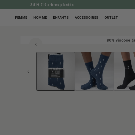
2 819 219 arbres plantés
FEMME
HOMME
ENFANTS
ACCESSOIRES
OUTLET
80% viscose (à
Ouvrir
ALLER À L'INFORM
le
média
1
en
modal