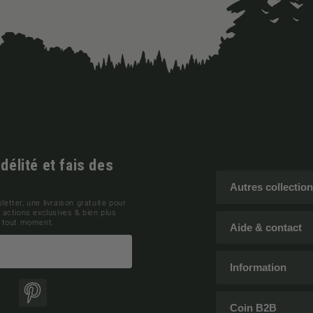
élité et fais des
Autres collectio
letter, une livraison gratuite pour
actions exclusives & bien plus
 à tout moment.
Aide & contact
Information
ok
Pinterest
Coin B2B