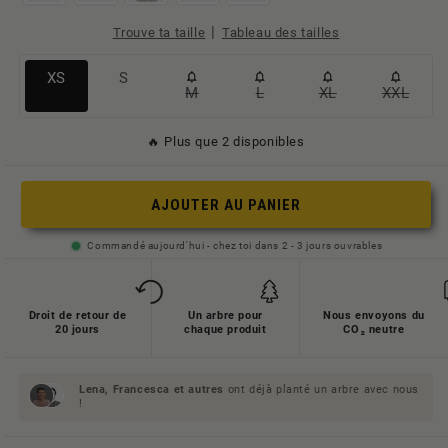
|
Trouve ta taille
Tableau des tailles
Variante
Variante
XS
S
M
L
XL
XXL
Variante
Variante
Variante
Variant
ausverkauft
ausverkauft
ausverkauft
ausverkauft
ausverkauft
ausverk
oder
oder
🔥 Plus que 2 disponibles
oder
oder
oder
oder
nicht
nicht
nicht
nicht
nicht
nicht
verfügbar
verfügbar
AJOUTER AU PANIER
verfügbar
verfügbar
verfügbar
verfügb
Commandé aujourd'hui - chez toi dans 2 - 3 jours ouvrables
Droit de retour de
Un arbre pour
Nous envoyons du
20 jours
chaque produit
CO₂ neutre
Lena, Francesca et
autres
ont déjà planté un arbre avec nous
!