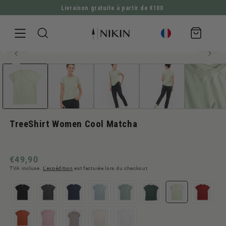
Livraison gratuite à partir de €100
ALLER DIRECTEMENT AU CONTENU
Panier
d'achat
100% coton biologique
Ouvrir
ALLER À L'INFORMATION SUR LE PRODUIT
le
média
1
en
modal
TreeShirt Women Cool Matcha
Prix
€49,90
TVA incluse.
L'expédition
est facturée lors du checkout
normal