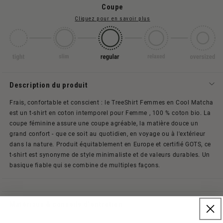
Coupe
Cliquez pour en savoir plus
Description du produit
Frais, confortable et conscient : le TreeShirt Femmes en Cool Matcha
est un t-shirt en coton intemporel pour Femme , 100 % coton bio. La
coupe féminine assure une coupe agréable, la matière douce un
grand confort - que ce soit au quotidien, en voyage ou à l'extérieur
dans la nature.
Produit équitablement en Europe et certifié GOTS, ce
t-shirt est synonyme de style minimaliste et de valeurs durables. Un
basique fiable qui se combine de multiples façons.
Matériaux & conseils d'entretien