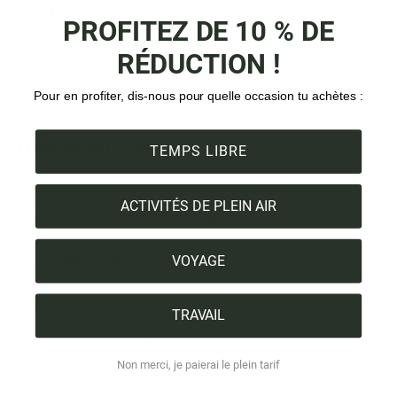
Size & Fit
PROFITEZ DE 10 % DE
RÉDUCTION !
Producteur & origine
Pour en profiter, dis-nous pour quelle occasion tu achètes :
Certificat d'arbre
Expédition & paiement
TEMPS LIBRE
ACTIVITÉS DE PLEIN AIR
Tous les points forts en un coup d'œil :
VOYAGE
Coton biologique
Conçu en Suisse
TRAVAIL
Fabriqué en Europe
Non merci, je paierai le plein tarif
1 produit = 1 arbre