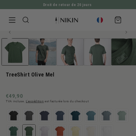
Droit de retour de 20 jours
ALLER DIRECTEMENT AU CONTENU
Panier
d'achat
Ouvrir
ALLER À L'INFORMATION SUR LE PRODUIT
Homme style
Meilleures ventes
le
média
1
en
modal
TreeShirt Olive Mel
Prix
€49,90
TVA incluse.
L'expédition
est facturée lors du checkout
normal