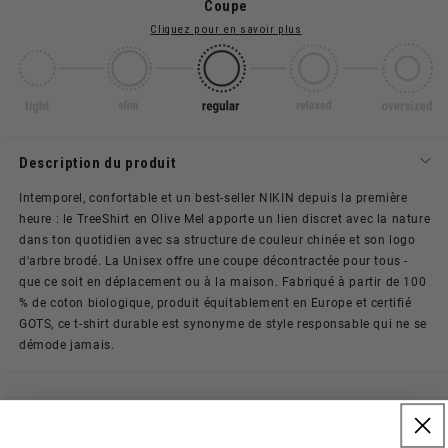
Coupe
Cliquez pour en savoir plus
Description du produit
Intemporel, confortable et un best-seller NIKIN depuis la première
heure : le TreeShirt en Olive Mel apporte un lien discret avec la nature
dans ton quotidien avec sa structure de couleur chinée et son logo
d'arbre brodé. La Unisex offre une coupe décontractée pour tous -
que ce soit en déplacement ou à la maison.
Fabriqué à partir de 100
% de coton biologique, produit équitablement en Europe et certifié
GOTS, ce t-shirt durable est synonyme de style responsable qui ne se
démode jamais.
Matériaux & conseils d'entretien