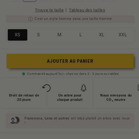
|
Trouve ta taille
Tableau des tailles
C'est un style homme dans une taille homme
Variante
Variante
Variante
Variante
Variante
Variante
XS
S
M
L
XL
XXL
ausverkauft
ausverkauft
ausverkauft
ausverkauft
ausverkauft
ausverkauft
oder
oder
oder
oder
oder
oder
nicht
nicht
nicht
nicht
nicht
nicht
AJOUTER AU PANIER
verfügbar
verfügbar
verfügbar
verfügbar
verfügbar
verfügbar
Commandé aujourd'hui - chez toi dans 2 - 3 jours ouvrables
Droit de retour de
Un arbre pour
Nous envoyons du
20 jours
chaque produit
CO₂ neutre
Francesca, Lena et
autres
ont déjà planté un arbre avec nous
!