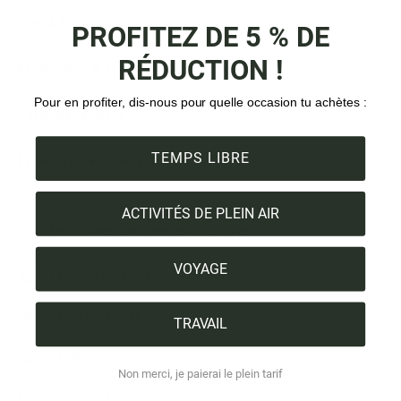
Size & Fit
PROFITEZ DE 5 % DE
RÉDUCTION !
Producteur & origine
Pour en profiter, dis-nous pour quelle occasion tu achètes :
Certificat d'arbre
TEMPS LIBRE
Expédition & paiement
ACTIVITÉS DE PLEIN AIR
Tous les points forts en un coup d'œil :
VOYAGE
1 produit = 1 arbre
Coton biologique
TRAVAIL
Vegan
Non merci, je paierai le plein tarif
Conçu en Suisse