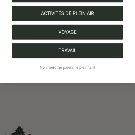
Tous les points forts en un coup d'œil :
ACTIVITÉS DE PLEIN AIR
Acier (précieux)
VOYAGE
Vegan
Conçu en Suisse
TRAVAIL
1 produit = 1 arbre
Non merci, je paierai le plein tarif