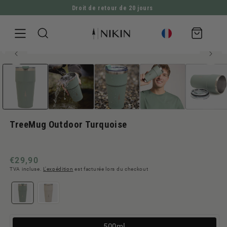
Droit de retour de 20 jours
ALLER DIRECTEMENT AU CONTENU
Panier
d'achat
Sans BPA
Ouvrir
ALLER À L'INFORMATION SUR LE PRODUIT
Meilleures ventes
le
média
1
en
modal
TreeMug Outdoor Turquoise
Prix
€29,90
TVA incluse.
L'expédition
est facturée lors du checkout
normal
Variante
500ml