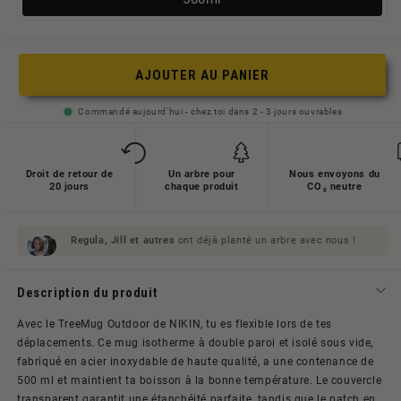
ausverkauft
oder
nicht
AJOUTER AU PANIER
verfügbar
Commandé aujourd'hui - chez toi dans 2 - 3 jours ouvrables
Droit de retour de
Un arbre pour
Nous envoyons du
20 jours
chaque produit
CO₂ neutre
Regula, Jill et
autres
ont déjà planté un arbre avec nous !
Description du produit
Avec le TreeMug Outdoor de NIKIN, tu es flexible lors de tes
déplacements. Ce mug isotherme à double paroi et isolé sous vide,
fabriqué en acier inoxydable de haute qualité, a une contenance de
500 ml et maintient ta boisson à la bonne température. Le couvercle
transparent garantit une étanchéité parfaite, tandis que le patch en