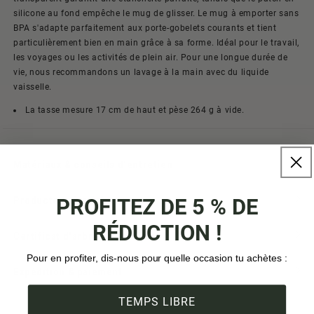
silicone au fond empêche le mug de glisser. Le mug à emporter sans
BPA s'adapte parfaitement aux porte-gobelets courants et tient
particulièrement bien en main grâce à sa forme. Idéal pour le travail,
les voyages ou les activités de plein air. Pour une longue durée de
vie, nous recommandons un lavage à la main avec du liquide
vaisselle.
La tasse mesure 17 cm de haut et pèse 264 g à vide.
Matériaux & conseils d'entretien
PROFITEZ DE 5 % DE
Producteur & origine
RÉDUCTION !
Certificat d'arbre
Pour en profiter, dis-nous pour quelle occasion tu achètes :
Expédition & paiement
TEMPS LIBRE