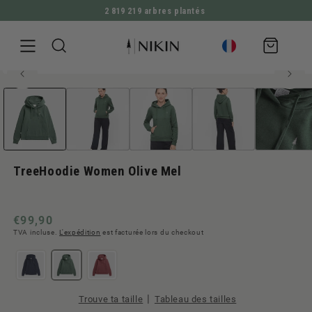
2 819 219 arbres plantés
ALLER DIRECTEMENT AU CONTENU
Panier
d'achat
100% coton biologique
Ouvrir
ALLER À L'INFORMATION SUR LE PRODUIT
le
média
1
en
modal
TreeHoodie Women Olive Mel
Prix
€99,90
TVA incluse.
L'expédition
est facturée lors du checkout
normal
|
Trouve ta taille
Tableau des tailles