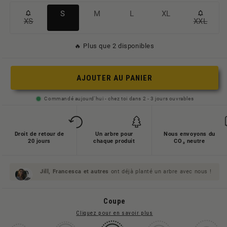
Variante
Variante
Variante
Variante
S
M
L
XL
XS
XXL
Variante
Variant
ausverkauft
ausverkauft
ausverkauft
ausverkauft
ausverkauft
ausverk
oder
oder
oder
oder
🔥 Plus que 2 disponibles
oder
oder
nicht
nicht
nicht
nicht
nicht
nicht
verfügbar
verfügbar
verfügbar
verfügbar
AJOUTER AU PANIER
verfügbar
verfügb
Commandé aujourd'hui - chez toi dans 2 - 3 jours ouvrables
Droit de retour de
Un arbre pour
Nous envoyons du
20 jours
chaque produit
CO₂ neutre
Jill, Francesca et
autres
ont déjà planté un arbre avec nous !
Coupe
Cliquez pour en savoir plus