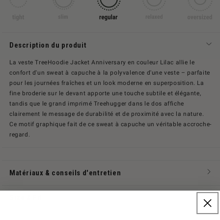
Description du produit
La veste TreeHoodie Jacket Anniversary en couleur Lilac allie le
confort d'un sweat à capuche à la polyvalence d'une veste – parfaite
pour les journées fraîches et un look moderne en superposition. La
fine broderie sur le devant apporte une touche subtile et élégante,
tandis que le grand imprimé Treehugger dans le dos affiche
clairement le message de durabilité et de proximité avec la nature.
Ce motif graphique fait de ce sweat à capuche un véritable accroche-
regard.
Matériaux & conseils d'entretien
Size & Fit