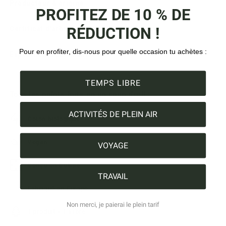
Producteur & origine
PROFITEZ DE 10 % DE
RÉDUCTION !
Certificat d'arbre
Pour en profiter, dis-nous pour quelle occasion tu achètes :
Expédition & paiement
TEMPS LIBRE
Tous les points forts en un coup d'œil :
ACTIVITÉS DE PLEIN AIR
Coton biologique
Vegan
VOYAGE
Conçu en Suisse
TRAVAIL
Fabriqué en Europe
Non merci, je paierai le plein tarif
1 produit = 1 arbre