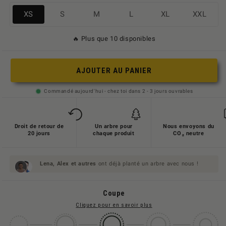
Variante
Variante
Variante
Variante
Variante
Variante
XS
S
M
L
XL
XXL
ausverkauft
ausverkauft
ausverkauft
ausverkauft
ausverkauft
ausverkauft
🔥 Plus que 10 disponibles
oder
oder
oder
oder
oder
oder
nicht
nicht
nicht
nicht
nicht
nicht
verfügbar
verfügbar
verfügbar
verfügbar
verfügbar
verfügbar
AJOUTER AU PANIER
Commandé aujourd'hui - chez toi dans 2 - 3 jours ouvrables
Droit de retour de
Un arbre pour
Nous envoyons du
20 jours
chaque produit
CO₂ neutre
Lena, Alex et
autres
ont déjà planté un arbre avec nous !
Coupe
Cliquez pour en savoir plus