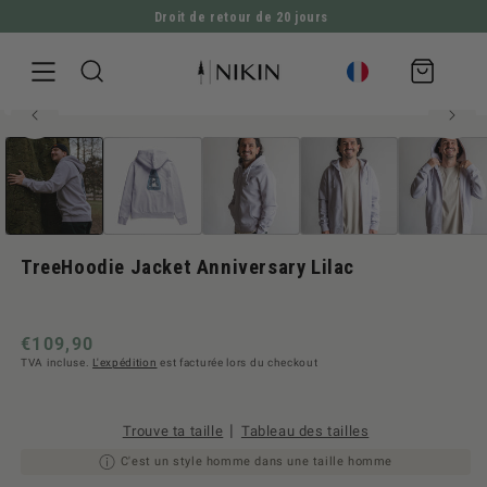
Droit de retour de 20 jours
ALLER DIRECTEMENT AU CONTENU
Panier
d'achat
100 % coton biologique | Produit certifié GOTS
Ouvrir
ALLER À L'INFORMATION SUR LE PRODUIT
Homme style
le
média
1
en
modal
TreeHoodie Jacket Anniversary Lilac
Prix
€109,90
TVA incluse.
L'expédition
est facturée lors du checkout
normal
|
Trouve ta taille
Tableau des tailles
C'est un style homme dans une taille homme