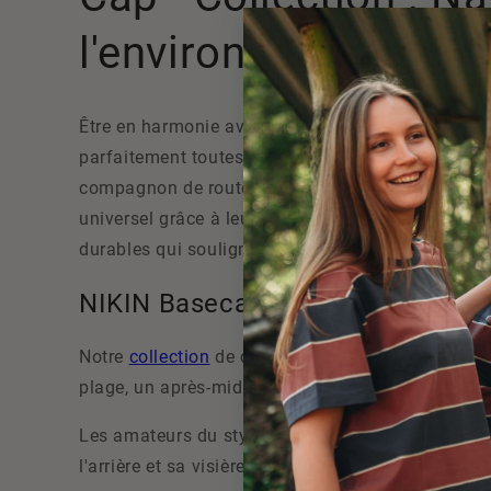
l'environnement. Sty
Être en harmonie avec la nature et la mode n'a ja
parfaitement toutes les tenues. Que vous soyez en
compagnon de route, où que vous soyez. La plupar
universel grâce à leurs fermetures réglables. Dis
durables qui soulignent ton caractère et qui sont
NIKIN Basecap : Les casquettes 
Notre
collection
de casquettes Femme, homme
E
plage, un après-midi actif au parc ou des vacanc
Les amateurs du style trucker cap seront certain
l'arrière et sa visière incurvée caractéristique.