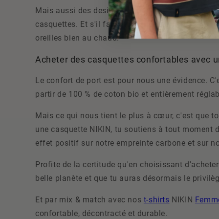
Mais aussi des designs classiques et sobres jusq
casquettes. Et s'il fait tout de même plus froid,
oreilles bien au chaud.
Acheter des casquettes confortables avec un
Le confort de port est pour nous une évidence. C
partir de 100 % de coton bio et entièrement régla
Mais ce qui nous tient le plus à cœur, c'est que 
une casquette NIKIN, tu soutiens à tout moment des
effet positif sur notre empreinte carbone et sur 
Profite de la certitude qu'en choisissant d'achet
belle planète et que tu auras désormais le privil
Et par mix & match avec nos
t-shirts
NIKIN
Femme
confortable, décontracté et durable.