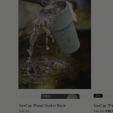
-20%
TreeCap 7Panel Trucker Black
TreeCap 7Pa
€49,90
€49,90
€39,