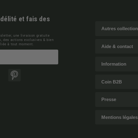
élité et fais des
Autres collectio
letter, une livraison gratuite
, des actions exclusives & bien
siliée à tout moment.
Aide & contact
Information
ok
Pinterest
Coin B2B
Presse
Mentions légales