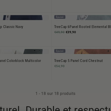
Épuisé
p Classic Navy
TreeCap 6Panel Rooted Elemental B
€49,90
€39,90
Épuisé
anel Colorblock Multicolor
TreeCap 5 Panel Cord Chestnut
€54,90
1
-
18
sur 18 produits
aturel. Durable et respec