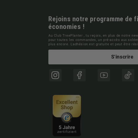
Rejoins notre programme de fid
économies !
Au Club TreePlanter , tu reçois, en plus de notre news
pour toutes les commandes, un pré-accès aux soldes
plus encore. L'adhésion est gratuite et peut être ré
S'inscrire
Instagram
Facebook
YouTube
TikT