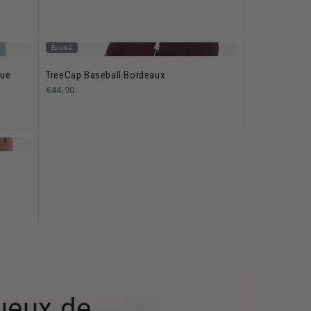
Épuisé
lue
TreeCap Baseball Bordeaux
€44,90
tueux de