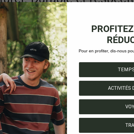
les universels.
PROFITEZ
mais été aussi facile qu'avec nos casquettes de baseball N
RÉDUC
 pleine nature ou sous le soleil de midi, chaque casquette 
Pour en profiter, dis-nous po
t de nos casquettes sont fabriquées en coton 100 % bio et 
ponibles en divers designs - made in CH - tu peux toujours 
 en plus extrêmement confortables.
TEMPS
haut de gamme pour les amis de la natu
ACTIVITÉS 
nfant
est non seulement écologique, mais aussi polyvalente.
es en camping à la montagne, nos casquettes s'adaptent tou
VO
ement séduits par nos modèles, tels que notre
TreeCap Baseb
TRA