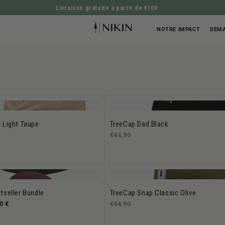
Livraison gratuite à partir de €100
ALLER DIRECTEMENT AU CONTENU
NOTRE IMPACT
DEMA
 Light Taupe
TreeCap Dad Black
€44,90
tseller Bundle
TreeCap Snap Classic Olive
0 €
€44,90