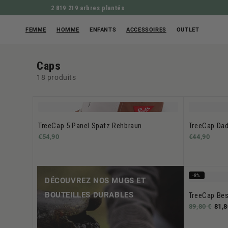
2 819 219 arbres plantés
FEMME
HOMME
ENFANTS
ACCESSOIRES
OUTLET
Caps
18 produits
TreeCap 5 Panel Spatz Rehbraun
TreeCap Dad
€54,90
€44,90
-8%
DÉCOUVREZ NOS MUGS ET
BOUTEILLES DURABLES
TreeCap Bes
89,80 €
81,8