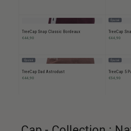
Épuisé
TreeCap Snap Classic Bordeaux
TreeCap Sna
€44,90
€44,90
Épuisé
Épuisé
TreeCap Dad Astrodust
TreeCap 5 P
€44,90
€54,90
Cap - Collection : N