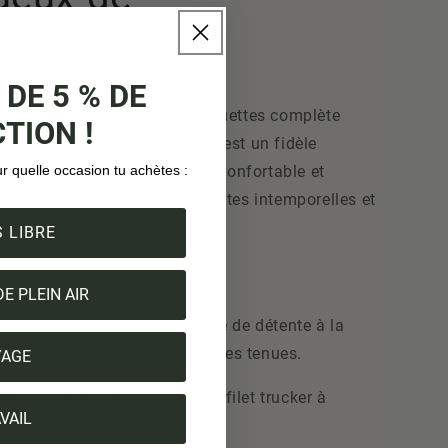
 DE 5 % DE
IKIN. Notre collection de casquettes complète
TION !
de baseball durable de NIKIN est un fidèle
ur quelle occasion tu achètes :
offrent un ajustement ultra confortable et
acheter chez NIKIN des casquettes intemporelles et
 LIBRE
re
DE PLEIN AIR
 Que ce soit pour une journée de détente à la
jours parfaitement à toutes les tenues.
YAGE
all Trucker Classic
avec son filet trucker à
VAIL