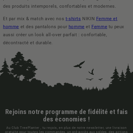
des produits intemporels, confortables et modernes.
Et par mix & match avec nos
t-shirts
NIKIN
Femme et
homme
et des pantalons pour
homme
et
Femme
tu peux
aussi créer un look all-over parfait : confortable,
décontracté et durable.
Rejoins notre programme de fidélité et fais
des économies !
Au Club TreePlanter , tu reçois, en plus de notre newsletter, une livraison
gratuite pour toutes les commandes, un pré-accès aux soldes, des actions