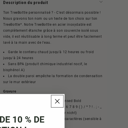
Description du produit
Ton TreeBottle personnalisé ? - C'est désormais possible !
Nous gravons ton nom ou un texte de ton choix sur ton
TreeBottle*. Notre TreeBottle en acier inoxydable est
complètement étanche grâce à son couvercle isolé sous
vide, il est réutilisable à long terme et peut être facilement
lavé à la main avec de l'eau.
Garde le contenu chaud jusqu'à 12 heures ou froid
jusqu'à 24 heures
Sans BPA (produit chimique industriel nocif, le
bisphénol A)
La double paroi empêche la formation de condensation
sur le mur extérieur
Gravure
Police de gravure : Roboto Condensed Bold
Erlaubte Sonderzeichen: 1 2 3 4 5 6 7 8 9 ( ) / * ? ! . ; - _
@ & % # „ ” < > + (Emojis gehen leider nicht)
DE 10 % DE
Nombre de caractères limité : 30 caractères (sensible à
la casse)