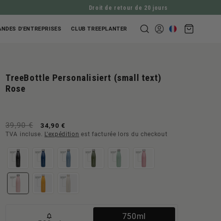
Droit de retour de 20 jours
Panier
NDES D'ENTREPRISES
CLUB TREEPLANTER
Se
d'achat
connecter
TreeBottle Personalisiert (small text)
Rose
Prix
Prix
39,90 €
34,90 €
TVA incluse.
L'expédition
est facturée lors du checkout
normal
de
vente
Variante
750ml