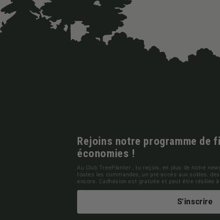
Rejoins notre programme de fid
économies !
Au Club TreePlanter , tu reçois, en plus de notre news
toutes les commandes, un pré-accès aux soldes, des 
encore. L'adhésion est gratuite et peut être résiliée
S'inscrire