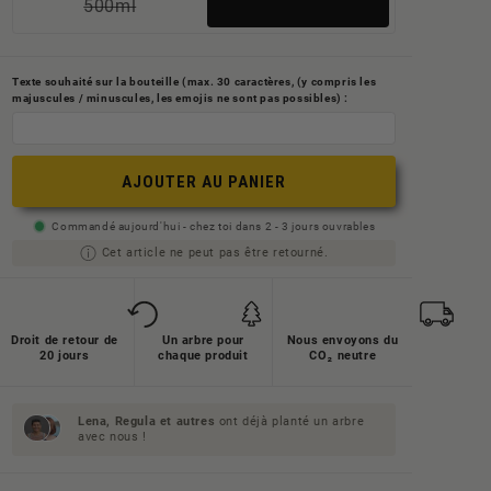
500ml
Variante
ausverkauft
ausverkauft
oder
oder
nicht
Texte souhaité sur la bouteille (max. 30 caractères, (y compris les
majuscules / minuscules, les emojis ne sont pas possibles) :
nicht
verfügbar
verfügbar
AJOUTER AU PANIER
Commandé aujourd'hui - chez toi dans 2 - 3 jours ouvrables
Cet article ne peut pas être retourné.
Droit de retour de
Un arbre pour
Nous envoyons du
20 jours
chaque produit
CO₂ neutre
Lena, Regula et
autres
ont déjà planté un arbre
avec nous !