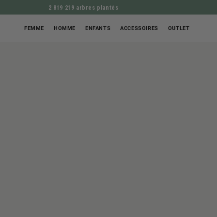
2 819 219 arbres plantés
FEMME
HOMME
ENFANTS
ACCESSOIRES
OUTLET
Ouvrir
ALLER À L'INFORM
le
média
1
en
modal