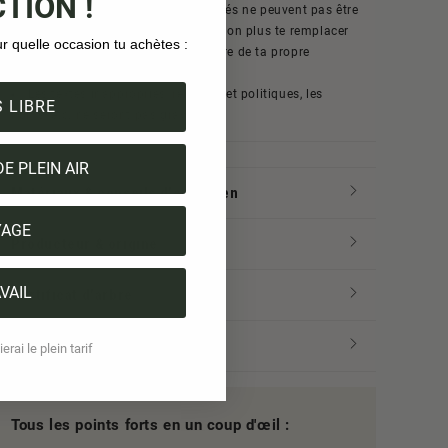
TION !
Info : Les TreeBottles personnalisés ne peuvent pas être
retournés, et nous ne pouvons pas non plus te remplacer
ur quelle occasion tu achètes :
le TreeBottle en cas d'erreur d'écriture de ta propre
responsabilité.
Les textes inappropriés, religieux et politiques, les
 LIBRE
noms, etc. ne seront pas gravés.
DE PLEIN AIR
Matériaux & conseils d'entretien
YAGE
Producteur & origine
VAIL
Certificat d'arbre
Expédition & paiement
erai le plein tarif
Tous les points forts en un coup d'œil :