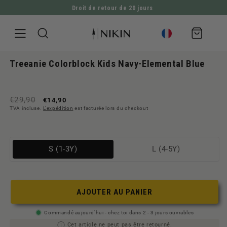
Droit de retour de 20 jours
ALLER DIRECTEMENT AU CONTENU
Panier
d'achat
Ouvrir
ALLER À L'INFORMATION SUR LE PRODUIT
le
Treeanie Colorblock Kids Navy-Elemental Blue
média
1
en
modal
Prix
Prix
€29,90
€14,90
TVA incluse.
L'expédition
est facturée lors du checkout
normal
de
vente
Variante
Variante
S (1-3Y)
L (4-5Y)
ausverkauft
ausverkauft
oder
oder
nicht
nicht
AJOUTER AU PANIER
verfügbar
verfügbar
Commandé aujourd'hui - chez toi dans 2 - 3 jours ouvrables
Cet article ne peut pas être retourné.