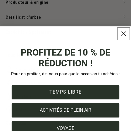
Producteur & origine
Certificat d'arbre
Expédition & paiement
PROFITEZ DE 10 % DE
Tous les points forts en un coup d'œil :
RÉDUCTION !
1 produit = 1 arbre
Pour en profiter, dis-nous pour quelle occasion tu achètes :
Conçu en Suisse
TEMPS LIBRE
Polylana
ACTIVITÉS DE PLEIN AIR
Coton
Vegan
VOYAGE