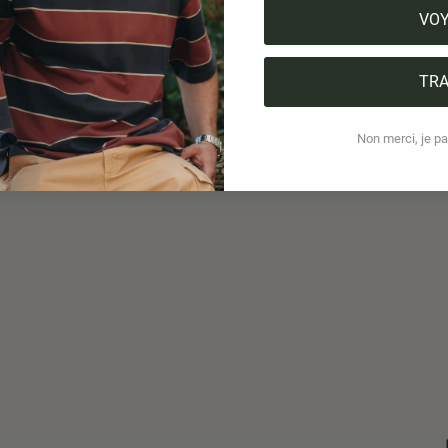
VO
TRA
Non merci, je pai