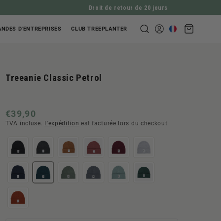
Droit de retour de 20 jours
Panier
NDES D'ENTREPRISES
CLUB TREEPLANTER
Se
d'achat
connecter
Treeanie Classic Petrol
Prix
€39,90
TVA incluse.
L'expédition
est facturée lors du checkout
normal