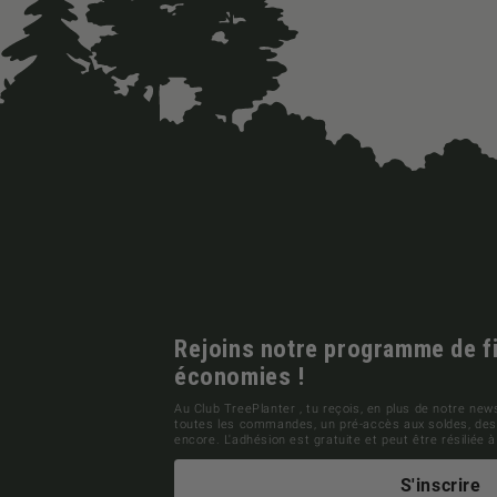
Rejoins notre programme de fid
économies !
Au Club TreePlanter , tu reçois, en plus de notre news
toutes les commandes, un pré-accès aux soldes, des 
encore. L'adhésion est gratuite et peut être résiliée
S'inscrire