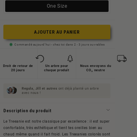
Variante
One Size
ausverkauft
oder
nicht
AJOUTER AU PANIER
verfügbar
Commandé aujourd'hui - chez toi dans 2 - 3 jours ouvrables
Droit de retour de
Un arbre pour
Nous envoyons du
20 jours
chaque produit
CO₂ neutre
Regula, Jill et
autres
ont déjà planté un arbre
avec nous !
Description du produit
Le Treeanie est notre classique par excellence : il est super
confortable, très esthétique et tient tes oreilles bien au
chaud même quand il fait froid. Les Treeanies colorés sont