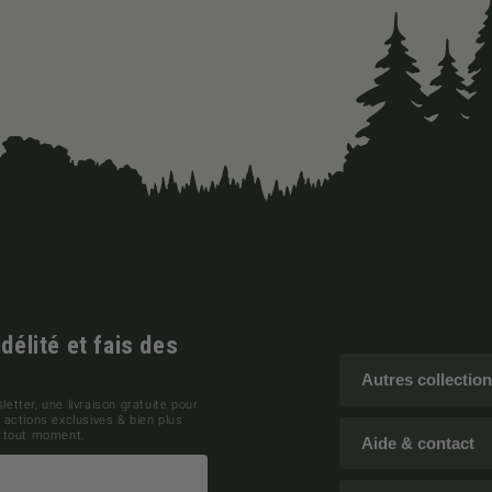
élité et fais des
Autres collectio
letter, une livraison gratuite pour
actions exclusives & bien plus
 à tout moment.
Aide & contact