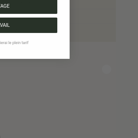
Polylana
YAGE
Coton
VAIL
Vegan
erai le plein tarif