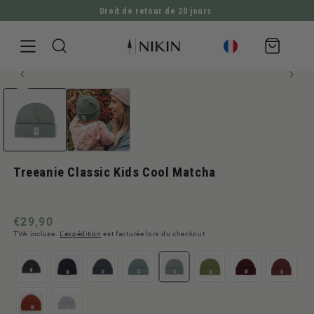
Droit de retour de 20 jours
ALLER DIRECTEMENT AU CONTENU
Panier
d'achat
Ouvrir
ALLER À L'INFORMATION SUR LE PRODUIT
le
média
1
en
modal
Treeanie Classic Kids Cool Matcha
Prix
€29,90
TVA incluse.
L'expédition
est facturée lors du checkout
normal