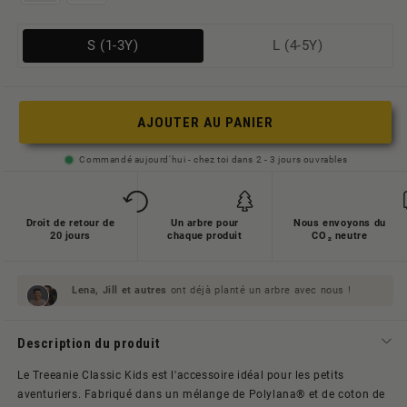
Variante
Variante
S (1-3Y)
L (4-5Y)
ausverkauft
ausverkauft
oder
oder
nicht
nicht
AJOUTER AU PANIER
verfügbar
verfügbar
Commandé aujourd'hui - chez toi dans 2 - 3 jours ouvrables
Droit de retour de
Un arbre pour
Nous envoyons du
20 jours
chaque produit
CO₂ neutre
Lena, Jill et
autres
ont déjà planté un arbre avec nous !
Description du produit
Le Treeanie Classic Kids est l'accessoire idéal pour les petits
aventuriers. Fabriqué dans un mélange de Polylana® et de coton de