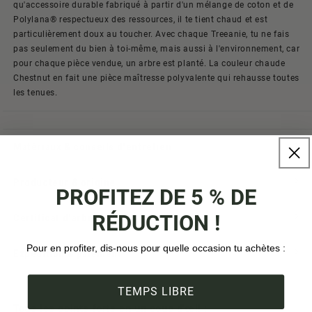
qu'accessoire durable fabriqué à partir d'un mélange de coton et de
Polylana® respectueux des ressources, il te tient chaud et est
particulièrement doux au toucher. Avec chaque Treeanie, tu ne fais
pas seulement du bien à toi-même, mais aussi à l'environnement, car
pour chaque pièce vendue, un arbre est planté. La couleur chaude
Chestnut en fait une pièce maîtresse polyvalente qui rehausse toutes
les tenues.
Matériaux & conseils d'entretien
Producteur & origine
PROFITEZ DE 5 % DE
RÉDUCTION !
Certificat d'arbre
Pour en profiter, dis-nous pour quelle occasion tu achètes :
Expédition & paiement
TEMPS LIBRE
Tous les points forts en un coup d'œil :