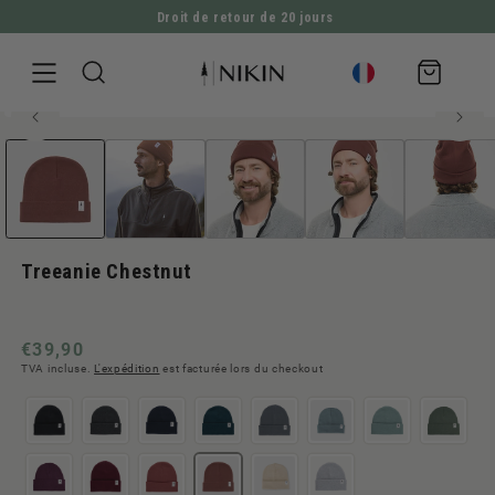
Droit de retour de 20 jours
ALLER DIRECTEMENT AU CONTENU
Panier
d'achat
60% Polylana®
Ouvrir
ALLER À L'INFORMATION SUR LE PRODUIT
le
média
1
en
modal
Treeanie Chestnut
Prix
€39,90
TVA incluse.
L'expédition
est facturée lors du checkout
normal