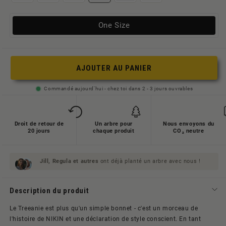
Variante
One Size
ausverkauft
oder
nicht
AJOUTER AU PANIER
verfügbar
Commandé aujourd'hui - chez toi dans 2 - 3 jours ouvrables
Droit de retour de
Un arbre pour
Nous envoyons du
20 jours
chaque produit
CO₂ neutre
Jill, Regula et
autres
ont déjà planté un arbre avec nous !
Description du produit
Le Treeanie est plus qu'un simple bonnet - c'est un morceau de
l'histoire de NIKIN et une déclaration de style conscient. En tant