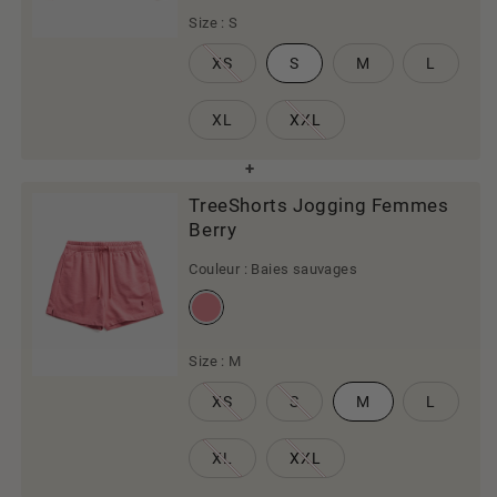
Size :
S
XS
S
M
L
XL
XXL
TreeShorts Jogging Femmes
Berry
Couleur :
Baies sauvages
Size :
M
XS
S
M
L
XL
XXL