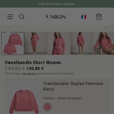
2 819 219 arbres plantés
ALLER DIRECTEMENT AU CONTENU
Panier
d'achat
Ouvrir
ALLER À L'INFORMATION SUR LE PRODUIT
le
média
1
en
modal
Sweatbundle Short Women
144,80 €
130,80 €
TVA incluse.
L'expédition
est facturée lors du checkout
TreeSweater Raglan Femmes
Berry
Couleur :
Baies sauvages