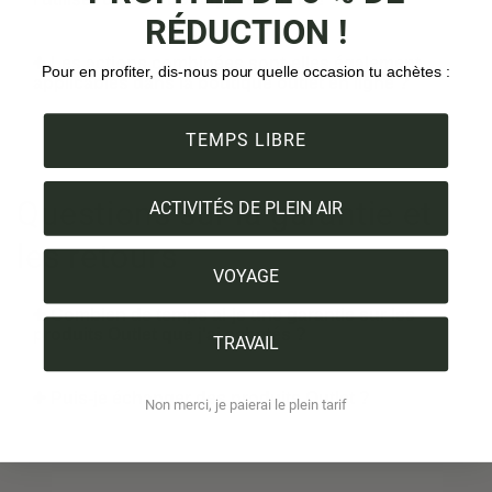
RÉDUCTION !
Les actions combinées sont-elles également
Pour en profiter, dis-nous pour quelle occasion tu achètes :
applicables dans la boutique outlet en ligne ?
TEMPS LIBRE
Questions sur la garantie et
ACTIVITÉS DE PLEIN AIR
les retours
VOYAGE
Combien de temps ai-je une garantie sur les
produits Outlet que j'ai achetés ?
TRAVAIL
Puis-je échanger des produits Outlet ?
Non merci, je paierai le plein tarif