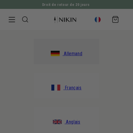
Droit de retour de 20 jours
ALLER DIRECTEMENT AU CONTENU
Panier
d'achat
Allemand
Français
Anglais