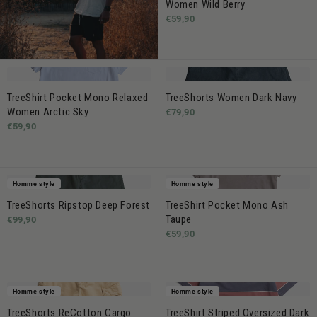
Women Wild Berry
€59,90
TreeShirt Pocket Mono Relaxed
TreeShorts Women Dark Navy
Women Arctic Sky
€79,90
€59,90
Homme style
Homme style
TreeShorts Ripstop Deep Forest
TreeShirt Pocket Mono Ash
Taupe
€99,90
€59,90
Homme style
Homme style
TreeShorts ReCotton Cargo
TreeShirt Striped Oversized Dark