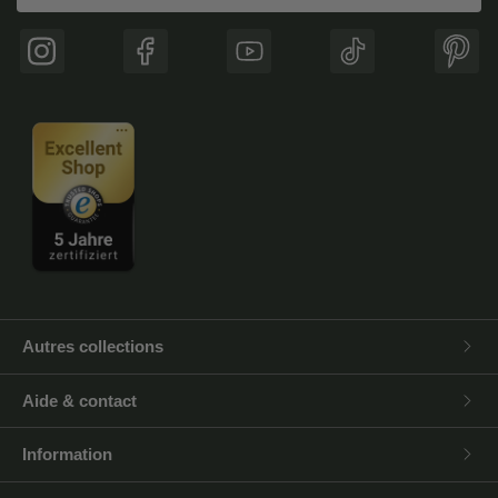
Instagram
Facebook
YouTube
TikTok
Pinte
Autres collections
Aide & contact
Information