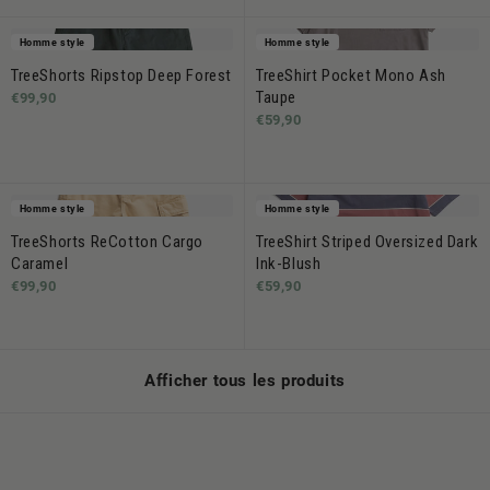
Homme style
Homme style
TreeShorts Ripstop Deep Forest
TreeShirt Pocket Mono Ash
Taupe
€99,90
€59,90
Homme style
Homme style
TreeShorts ReCotton Cargo
TreeShirt Striped Oversized Dark
Caramel
Ink-Blush
€99,90
€59,90
Afficher tous les produits